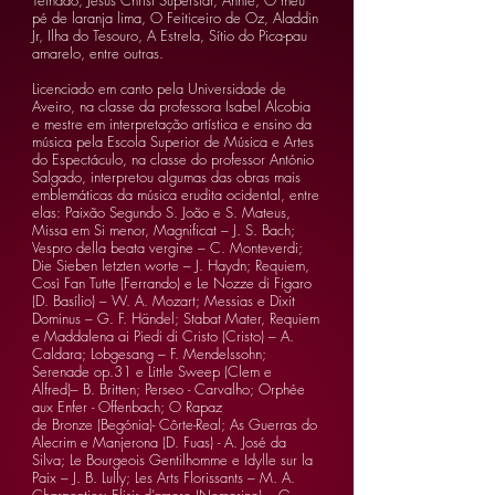
Telhado, Jesus Christ Superstar, Annie, O meu
pé de laranja lima, O Feiticeiro de Oz, Aladdin
Jr, Ilha do Tesouro, A Estrela, Sítio do Pica-pau
amarelo, entre outras.
Licenciado em canto pela Universidade de
Aveiro, na classe da professora Isabel Alcobia
e mestre em interpretação artística e ensino da
música pela Escola Superior de Música e Artes
do Espectáculo, na classe do professor António
Salgado, interpretou algumas das obras mais
emblemáticas da música erudita ocidental, entre
elas: Paixão Segundo S. João e S. Mateus,
Missa em Si menor, Magnificat – J. S. Bach;
Vespro della beata vergine – C. Monteverdi;
Die Sieben letzten worte – J. Haydn; Requiem,
Così Fan Tutte (Ferrando) e Le Nozze di Figaro
(D. Basílio) – W. A. Mozart; Messias e Dixit
Dominus – G. F. Händel; Stabat Mater, Requiem
e Maddalena ai Piedi di Cristo (Cristo) – A.
Caldara; Lobgesang – F. Mendelssohn;
Serenade op.31 e Little Sweep (Clem e
Alfred)– B. Britten; Perseo - Carvalho; Orphée
aux Enfer - Offenbach; O Rapaz
de Bronze (Begónia)- Côrte-Real; As Guerras do
Alecrim e Manjerona (D. Fuas) - A. José da
Silva; Le Bourgeois Gentilhomme e Idylle sur la
Paix – J. B. Lully; Les Arts Florissants – M. A.