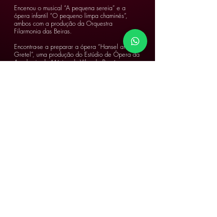
Encenou o musical “A pequena sereia” e a
ópera infantil “O pequeno limpa chaminés”,
ambos com a produção da Orquestra
Filarmonia das Beiras.
Encontra-se a preparar a ópera “Hansel and
Gretel”, uma produção do Estúdio de Ópera da
Academia de Música de Vilar do Paraíso.
Lecciona as disciplinas de canto, voz cantada e
coro de actores na Academia de Música de
Espinho, Colégio Salesianos do Porto e
Academia de Música de Vilar do Paraíso. Tem
vindo a colaborar como professor convidado na
Universidade de Aveiro, na unidade curricular
Estudos de Ópera.
Na Plateia d'Emoções será diretor vocal do
espetáculo "Anne Frank - O Musical".
Contactos
geral@plateiademocoes.com
reservas@plateiademocoes.com