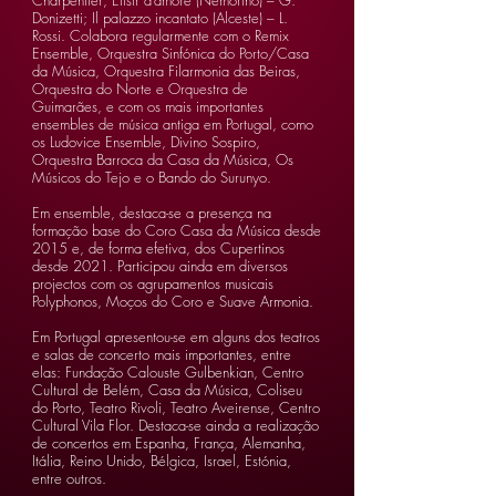
Charpentier; Elisir d’amore (Nemorino) – G.
Donizetti; Il palazzo incantato (Alceste) – L.
Rossi. Colabora regularmente com o Remix
Ensemble, Orquestra Sinfónica do Porto/Casa
da Música, Orquestra Filarmonia das Beiras,
Orquestra do Norte e Orquestra de
Guimarães, e com os mais importantes
ensembles de música antiga em Portugal, como
os Ludovice Ensemble, Divino Sospiro,
Orquestra Barroca da Casa da Música, Os
Músicos do Tejo e o Bando do Surunyo.
Em ensemble, destaca-se a presença na
formação base do Coro Casa da Música desde
2015 e, de forma efetiva, dos Cupertinos
desde 2021. Participou ainda em diversos
projectos com os agrupamentos musicais
Polyphonos, Moços do Coro e Suave Armonia.
Em Portugal apresentou-se em alguns dos teatros
e salas de concerto mais importantes, entre
elas: Fundação Calouste Gulbenkian, Centro
Cultural de Belém, Casa da Música, Coliseu
do Porto, Teatro Rivoli, Teatro Aveirense, Centro
Cultural Vila Flor. Destaca-se ainda a realização
de concertos em Espanha, França, Alemanha,
Itália, Reino Unido, Bélgica, Israel, Estónia,
entre outros.