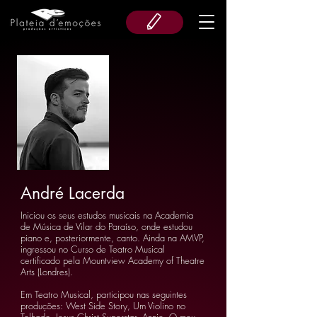
André Lacerda
Iniciou os seus estudos musicais na Academia
de Música de Vilar do Paraíso, onde estudou
piano e, posteriormente, canto. Ainda na AMVP,
ingressou no Curso de Teatro Musical
certificado pela Mountview Academy of Theatre
Arts (Londres).
Em Teatro Musical, participou nas seguintes
produções: West Side Story, Um Violino no