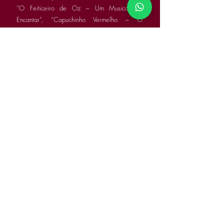
“O Feiticeiro de Oz – Um Musical de
Encantar”, “Capuchinho Vermelho – O
Musical”, “Os Três Porquinhos – O Musical” e
Via Crucis - O Musical".
Além de produzirmos espetáculos culturais
destinados ao grande público também
apresentamos musicais que se destinam a toda
a família e crianças com conteúdos
pedagógicos.
Ao longo do ano atuamos em diversas salas
de espetáculo nacionais e convidamos todas
as escolas e instituições a virem ter connosco,
realizando também sessões para todo o
público.
A Nossa Equipa
Contactos