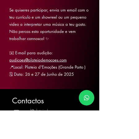
Se quiseres participar, envia um email com o
teu currículo e um showreel ou um pequeno
video a interpretar uma música a teu gosto.
Não percas esta oportunidade e vem
trabalhar connosco! ✨
✉️ E-mail para audição:
audicoes@plateiademocoes.com
📍Local: Plateia d'Emoções (Grande Porto )
🗓️ Data: 26 e 27 de Junho de 2025
Contactos
geral@plateiademocoes.com
reservas@plateiademocoes.com
965 727 991