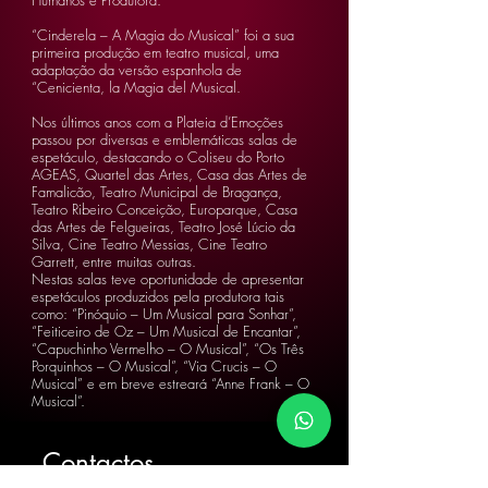
Humanos e Produtora.
“Cinderela – A Magia do Musical” foi a sua
primeira produção em teatro musical, uma
adaptação da versão espanhola de
“Cenicienta, la Magia del Musical.
Nos últimos anos com a Plateia d’Emoções
passou por diversas e emblemáticas salas de
espetáculo, destacando o Coliseu do Porto
AGEAS, Quartel das Artes, Casa das Artes de
Famalicão, Teatro Municipal de Bragança,
Teatro Ribeiro Conceição, Europarque, Casa
das Artes de Felgueiras, Teatro José Lúcio da
Silva, Cine Teatro Messias, Cine Teatro
Garrett, entre muitas outras.
Nestas salas teve oportunidade de apresentar
espetáculos produzidos pela produtora tais
como: “Pinóquio – Um Musical para Sonhar”,
“Feiticeiro de Oz – Um Musical de Encantar”,
“Capuchinho Vermelho – O Musical”, “Os Três
Porquinhos – O Musical”, “Via Crucis – O
Musical” e em breve estreará “Anne Frank – O
Musical”.
Contactos