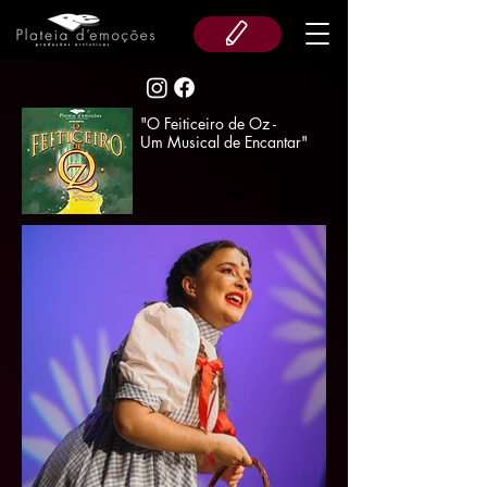
"O Feiticeiro de Oz -
Um Musical de Encantar"
M/3
75 minutos