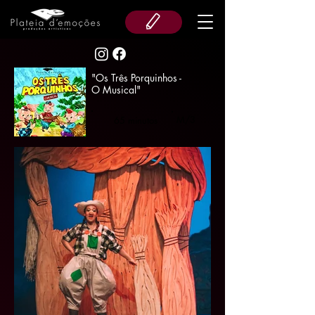
"Os Três Porquinhos -
O Musical"
M/3
65 minutos