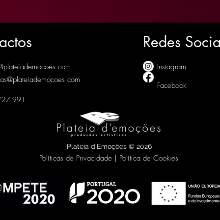
actos
Redes Socia
@plateiademocoes.com
Instagram
vas@plateiademocoes.com
Facebook
727 991
Plateia d'Emoções © 2026
Políticas de Privacidade | Política de Cookies