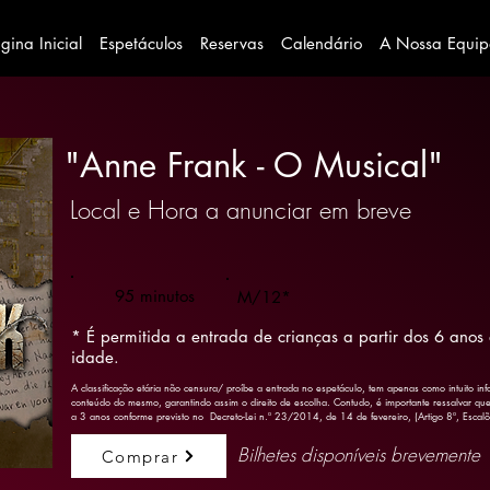
gina Inicial
Espetáculos
Reservas
Calendário
A Nossa Equi
"Anne Frank - O Musical"
Local e Hora a anunciar em breve
95 minutos
M/12*
* É permitida a entrada de crianças a partir dos 6 anos
idade.
A classificação etária não censura/ proíbe a entrada no espetáculo, tem apenas como intuito in
conteúdo do mesmo, garantindo assim o direito de escolha. Contudo, é importante ressalvar que,
a 3 anos conforme previsto no Decreto-Lei n.º 23/2014, de 14 de fevereiro, (Artigo 8º, Escalõe
Bilhetes disponíveis brevemente
Comprar