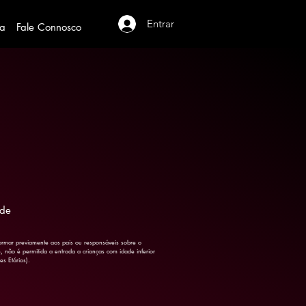
Entrar
pa
Fale Connosco
 de
formar previamente aos pais ou responsáveis sobre o
 não é permitida a entrada a crianças com idade inferior
s Etários).