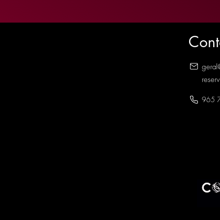
Cont
geral
reser
965 